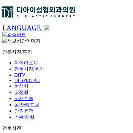
LANGUAGE
전후사진/후기
디아이소개
전후사진/후기
DiTV
DI SPECIAL
눈성형
코성형
코재수술
동안/리프팅
안면윤곽
가슴/체형
전후사진