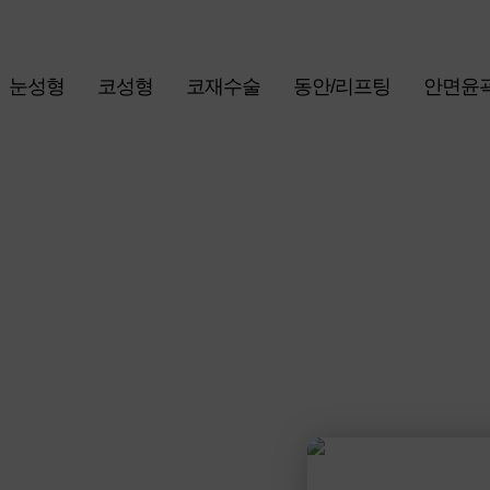
눈성형
코성형
코재수술
동안/리프팅
안면윤