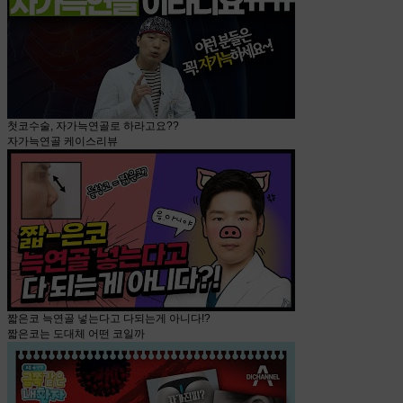
첫코수술, 자가늑연골로 하라고요??
자가늑연골 케이스리뷰
짧은코 늑연골 넣는다고 다되는게 아니다!?
짧은코는 도대체 어떤 코일까