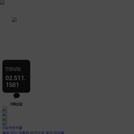
#절개쌍꺼풀
풀림 없는 정확한 라인으로 절개 쌍꺼풀