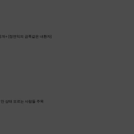
공개⭐ [정연익의 금쪽같은 내환자]
코 안 상태 모르는 사람들 주목