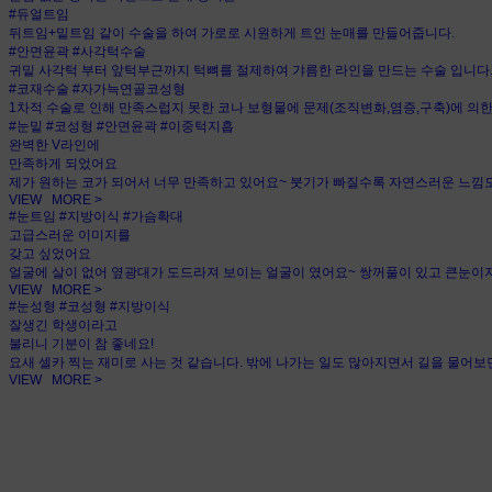
#듀얼트임
뒤트임+밑트임 같이 수술을 하여 가로로 시원하게 트인 눈매를 만들어줍니다.
#안면윤곽 #사각턱수술
귀밑 사각턱 부터 앞턱부근까지 턱뼈를 절제하여 갸름한 라인을 만드는 수술 입니다
#코재수술 #자가늑연골코성형
1차적 수술로 인해 만족스럽지 못한 코나 보형물에 문제(조직변화,염증,구축)에 의
#눈밑 #코성형 #안면윤곽 #이중턱지흡
완벽한 V라인에
만족하게 되었어요
제가 원하는 코가 되어서 너무 만족하고 있어요~ 붓기가 빠질수록 자연스러운 느낌도
VIEW MORE >
#눈트임 #지방이식 #가슴확대
고급스러운 이미지를
갖고 싶었어요
얼굴에 살이 없어 옆광대가 도드라져 보이는 얼굴이 였어요~ 쌍꺼풀이 있고 큰눈이지
VIEW MORE >
#눈성형 #코성형 #지방이식
잘생긴 학생이라고
불리니 기분이 참 좋네요!
요새 셀카 찍는 재미로 사는 것 같습니다. 밖에 나가는 일도 많아지면서 길을 물어
VIEW MORE >