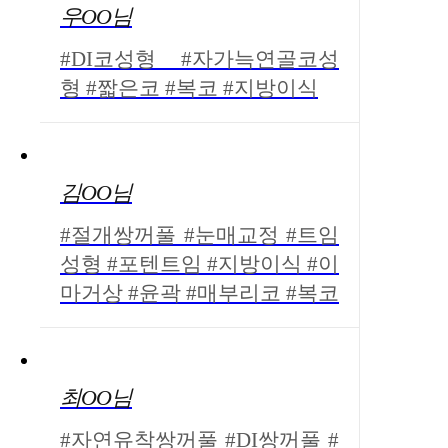
우OO님
#DI코성형 #자가늑연골코성
형 #짧은코 #복코 #지방이식
김OO님
#절개쌍꺼풀 #눈매교정 #트임
성형 #포텐트임 #지방이식 #이
마거상 #윤곽 #매부리코 #복코
최OO님
#자연유착쌍꺼풀 #DI쌍꺼풀 #