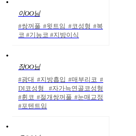
이OO님
#쌍꺼풀 #윗트임 #코성형 #복
코 #기능코 #지방이식
장OO님
#광대 #지방흡입 #매부리코 #
DI코성형 #자가늑연골코성형
#휜코 #절개쌍꺼풀 #눈매교정
#포텐트임