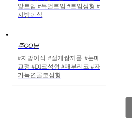
앞트임 #듀얼트임 #트임성형 #
지방이식
주OO님
#지방이식 #절개쌍꺼풀 #눈매
교정 #DI코성형 #매부리코 #자
가늑연골코성형