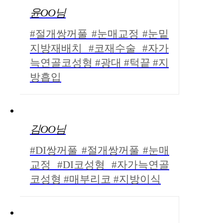
윤OO님
#절개쌍꺼풀 #눈매교정 #눈밑
지방재배치 #코재수술 #자가
늑연골코성형 #광대 #턱끝 #지
방흡입
김OO님
#DI쌍꺼풀 #절개쌍꺼풀 #눈매
교정 #DI코성형 #자가늑연골
코성형 #매부리코 #지방이식