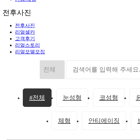
전후사진
전후사진
리얼셀카
고객후기
리얼스토리
리얼모델모집
#전체
눈성형
코성형
체형
안티에이징