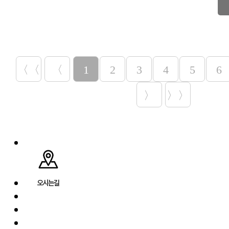
〈〈
〈
1
2
3
4
5
6
〉
〉〉