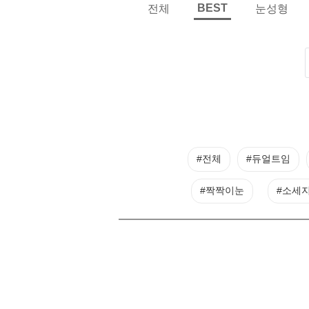
BEST
전체
눈성형
#전체
#듀얼트임
#짝짝이눈
#소세