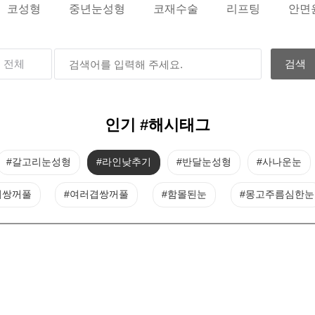
코성형
중년눈성형
코재수술
리프팅
안면
인기 #해시태그
#갈고리눈성형
#라인낮추기
#반달눈성형
#사나운눈
지쌍꺼풀
#여러겹쌍꺼풀
#함몰된눈
#몽고주름심한눈