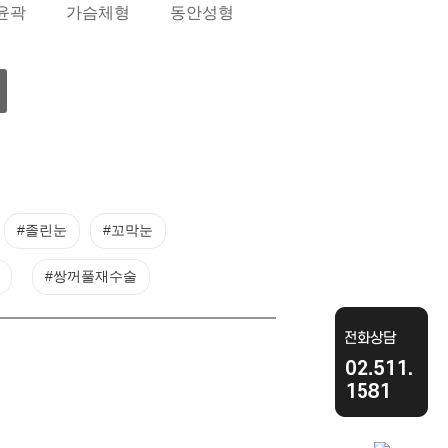
윤곽
가슴체형
동안성형
#졸린눈
#꼬막눈
#쌍꺼풀재수술