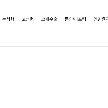
눈성형
코성형
코재수술
동안/리프팅
안면윤