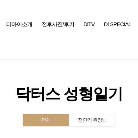
디아이소개
전후사진/후기
DiTV
DI SPECIAL
닥터스 성형일기
전체
정연익 원장님