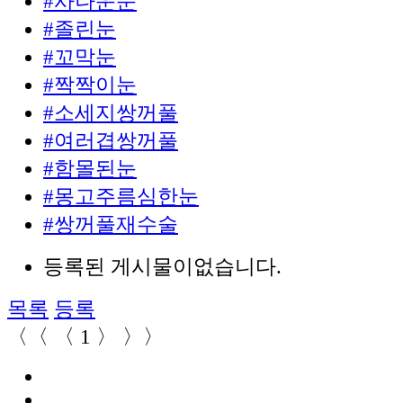
#사나운눈
#졸린눈
#꼬막눈
#짝짝이눈
#소세지쌍꺼풀
#여러겹쌍꺼풀
#함몰된눈
#몽고주름심한눈
#쌍꺼풀재수술
등록된 게시물이없습니다.
목록
등록
〈〈
〈
1
〉
〉〉