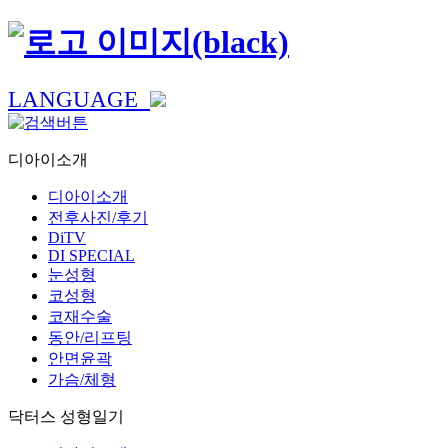
LANGUAGE
디아이소개
디아이소개
전후사진/후기
DiTV
DI SPECIAL
눈성형
코성형
코재수술
동안/리프팅
안면윤곽
가슴/체형
닥터스 성형일기