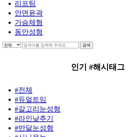
리프팅
안면윤곽
가슴체형
동안성형
인기 #해시태그
#전체
#듀얼트임
#갈고리눈성형
#라인낮추기
#반달눈성형