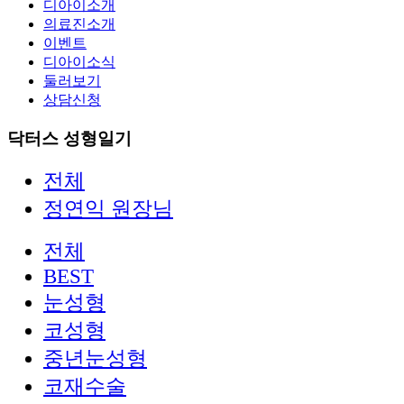
디아이소개
의료진소개
이벤트
디아이소식
둘러보기
상담신청
닥터스 성형일기
전체
정연익 원장님
전체
BEST
눈성형
코성형
중년눈성형
코재수술