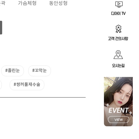
윤곽
가슴체형
동안성형
#졸린눈
#꼬막눈
#쌍꺼풀재수술