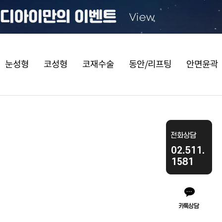
눈성형
코성형
코재수술
동안/리프팅
안면윤곽