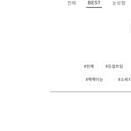
BEST
전체
눈성형
#전체
#듀얼트임
#짝짝이눈
#소세