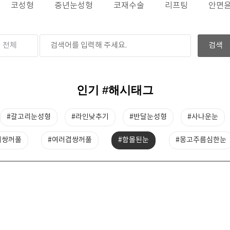
코성형
중년눈성형
코재수술
리프팅
안면
인기 #해시태그
#갈고리눈성형
#라인낮추기
#반달눈성형
#사나운눈
지쌍꺼풀
#여러겹쌍꺼풀
#함몰된눈
#몽고주름심한눈