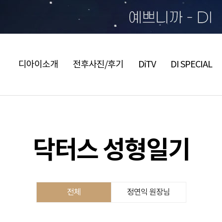
디아이소개
전후사진/후기
DiTV
DI SPECIAL
닥터스 성형일기
전체
정연익 원장님