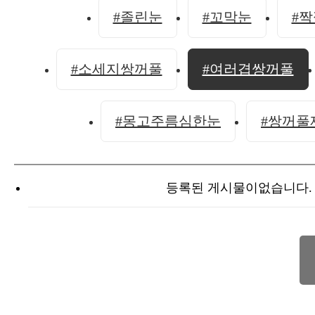
#졸린눈
#꼬막눈
#
#소세지쌍꺼풀
#여러겹쌍꺼풀
#몽고주름심한눈
#쌍꺼풀
등록된 게시물이없습니다.