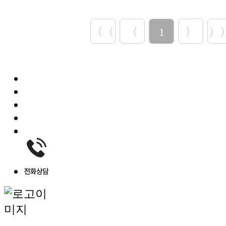
〈〈
〈
1
〉
〉