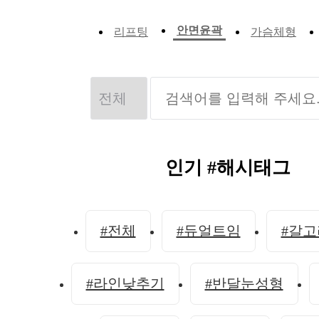
안면윤곽
리프팅
가슴체형
인기 #해시태그
#전체
#듀얼트임
#갈
#라인낮추기
#반달눈성형