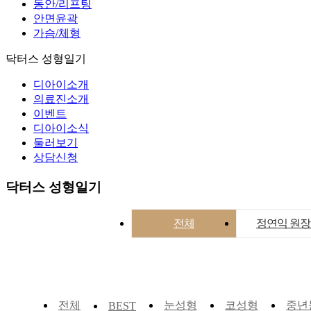
동안/리프팅
안면윤곽
가슴/체형
닥터스 성형일기
디아이소개
의료진소개
이벤트
디아이소식
둘러보기
상담신청
닥터스 성형일기
전체
정연익 원
전체
눈성형
코성형
중년
BEST