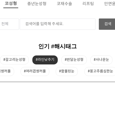
코성형
중년눈성형
코재수술
리프팅
안면
인기 #해시태그
#갈고리눈성형
#라인낮추기
#반달눈성형
#사나운눈
지쌍꺼풀
#여러겹쌍꺼풀
#함몰된눈
#몽고주름심한눈