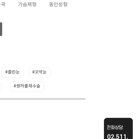
윤곽
가슴체형
동안성형
#졸린눈
#꼬막눈
#쌍꺼풀재수술