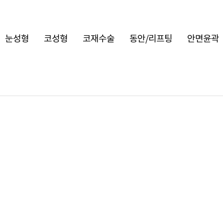
눈성형
코성형
코재수술
동안/리프팅
안면윤곽