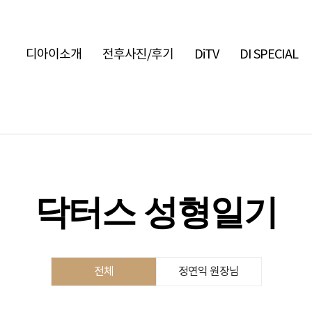
디아이소개
전후사진/후기
DiTV
DI SPECIAL
닥터스 성형일기
전체
정연익 원장님