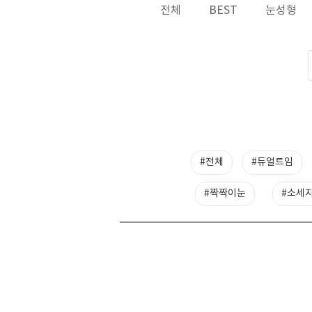
전체
BEST
눈성형
#전체
#듀얼트임
#짝짝이눈
#소세