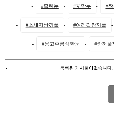
#졸린눈
#꼬막눈
#
#소세지쌍꺼풀
#여러겹쌍꺼풀
#몽고주름심한눈
#쌍꺼풀
등록된 게시물이없습니다.