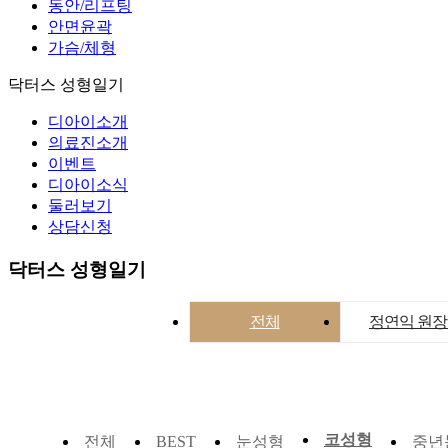
동안/리프팅
안면윤곽
가슴/체형
닥터스 성형일기
디아이소개
의료진소개
이벤트
디아이소식
둘러보기
상담신청
닥터스 성형일기
전체
정연익 원
코성형
전체
눈성형
중년
BEST