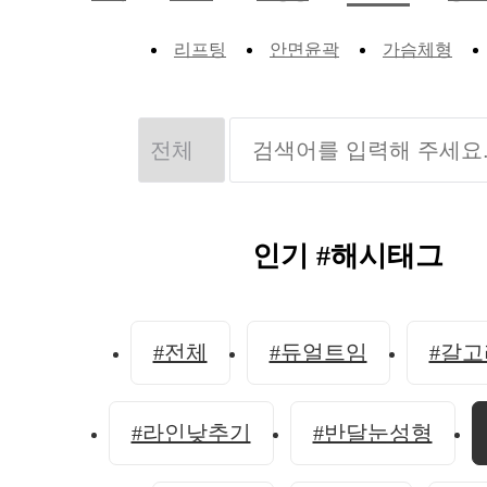
리프팅
안면윤곽
가슴체형
인기 #해시태그
#전체
#듀얼트임
#갈
#라인낮추기
#반달눈성형