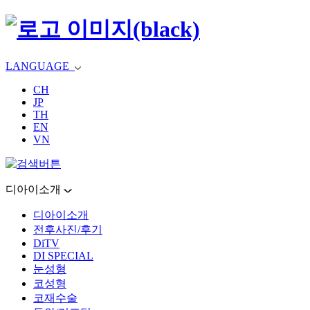
LANGUAGE
CH
JP
TH
EN
VN
디아이소개
디아이소개
전후사진/후기
DiTV
DI SPECIAL
눈성형
코성형
코재수술