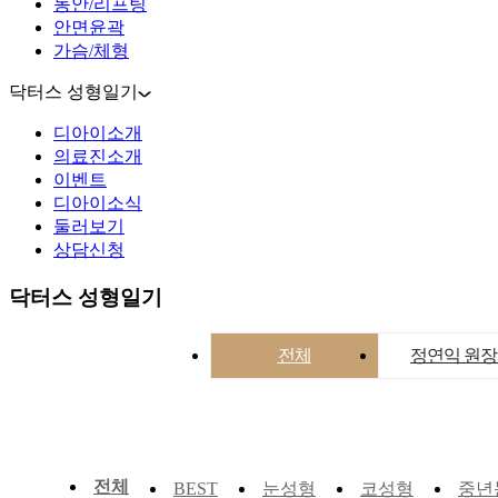
동안/리프팅
안면윤곽
가슴/체형
닥터스 성형일기
디아이소개
의료진소개
이벤트
디아이소식
둘러보기
상담신청
닥터스 성형일기
전체
정연익 원
전체
눈성형
코성형
중년
BEST