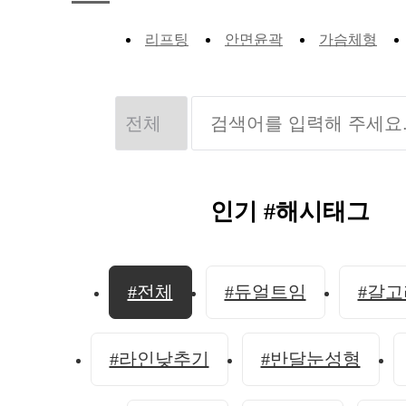
리프팅
안면윤곽
가슴체형
인기 #해시태그
#전체
#듀얼트임
#갈
#라인낮추기
#반달눈성형