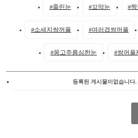
#졸린눈
#꼬막눈
#
#소세지쌍꺼풀
#여러겹쌍꺼풀
#몽고주름심한눈
#쌍꺼풀
등록된 게시물이없습니다.