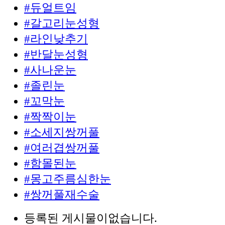
#듀얼트임
#갈고리눈성형
#라인낮추기
#반달눈성형
#사나운눈
#졸린눈
#꼬막눈
#짝짝이눈
#소세지쌍꺼풀
#여러겹쌍꺼풀
#함몰된눈
#몽고주름심한눈
#쌍꺼풀재수술
등록된 게시물이없습니다.