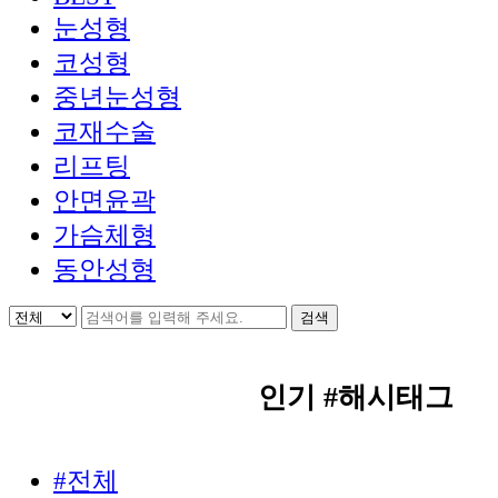
눈성형
코성형
중년눈성형
코재수술
리프팅
안면윤곽
가슴체형
동안성형
인기 #해시태그
#전체