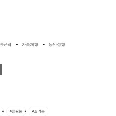
면윤곽
가슴체형
동안성형
눈
#졸린눈
#꼬막눈