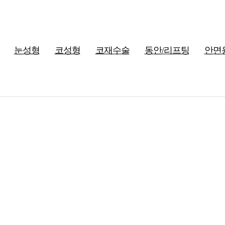
눈성형
코성형
코재수술
동안/리프팅
안면