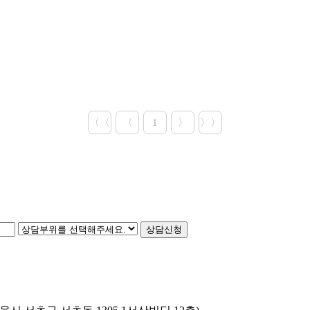
〈〈
〈
1
〉
〉〉