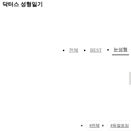
닥터스 성형일기
눈성형
전체
BEST
#전체
#듀얼트임