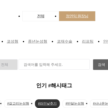
전체
정연익 원장님
코성형
중년눈성형
코재수술
리프팅
안
인기 #해시태그
#갈고리눈성형
#라인낮추기
#반달눈성형
#사나운