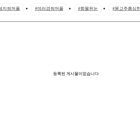
세지쌍꺼풀
#여러겹쌍꺼풀
#함몰된눈
#몽고주름심
등록된 게시물이없습니다.