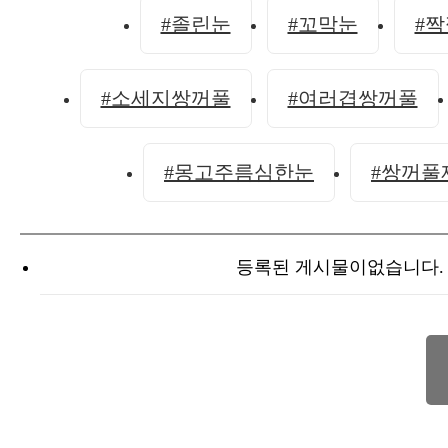
#졸린눈
#꼬막눈
#
#소세지쌍꺼풀
#여러겹쌍꺼풀
#몽고주름심한눈
#쌍꺼풀
등록된 게시물이없습니다.