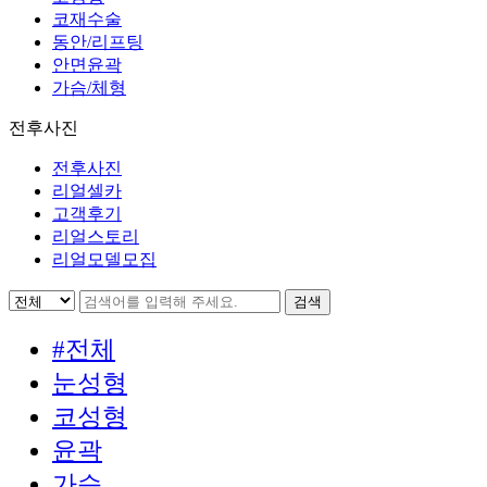
코재수술
동안/리프팅
안면윤곽
가슴/체형
전후사진
전후사진
리얼셀카
고객후기
리얼스토리
리얼모델모집
#전체
눈성형
코성형
윤곽
가슴