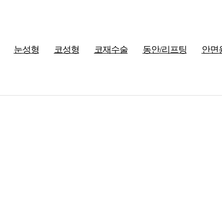
눈성형
코성형
코재수술
동안/리프팅
안면