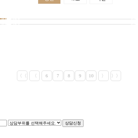
BEFORE
BE
BEFORE
BE
〈〈
〈
6
7
8
9
10
〉
〉〉