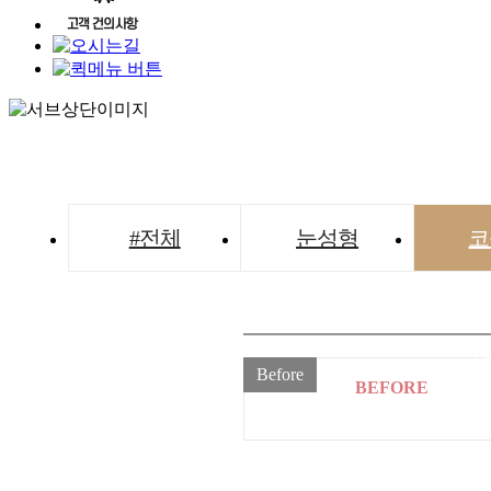
#전체
눈성형
코
[
디아이 
의료법을 
로그인을
Before
BEFORE
를 확인
LO