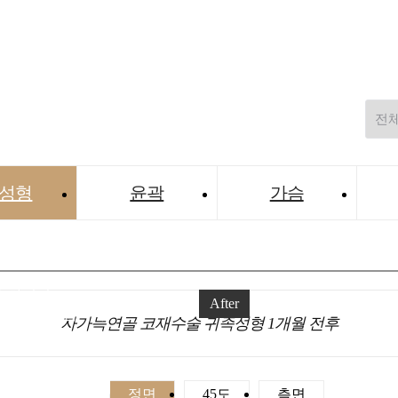
성형
윤곽
가슴
성형외과
]는
준수합니다.
 하시면
After
하실 수 있습니다.
자가늑연골 코재수술 귀족성형 1개월 전후
GIN
정면
45도
측면