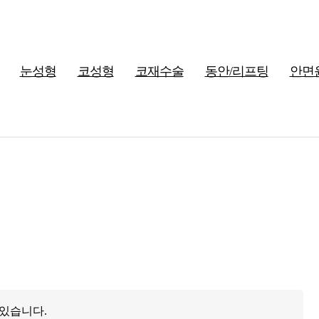
눈성형
코성형
코재수술
동안/리프팅
안면
 있습니다.