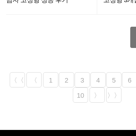
〈〈
〈
1
2
3
4
5
6
10
〉
〉〉