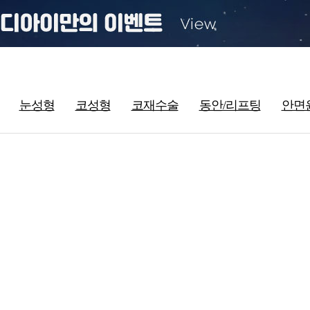
눈성형
코성형
코재수술
동안/리프팅
안면