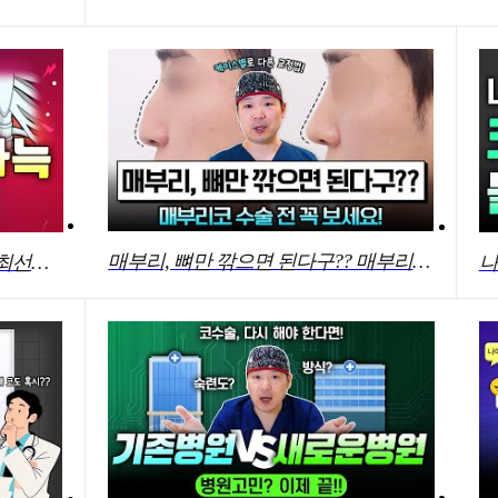
매부리, 뼈만 깎으면 된다구?? 매부리코 수술 전 꼭 보세요!
코성형재료로 자가늑VS기증늑,최선의선택은??
나