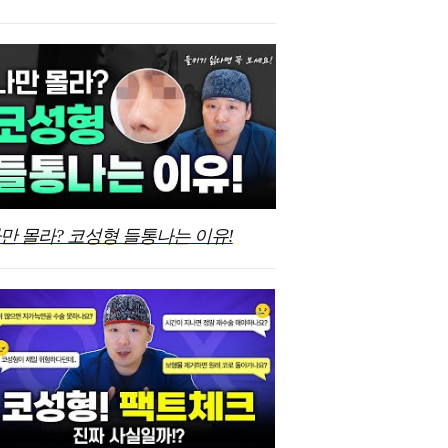
만 몰라? 코성형 들통나는 이유!