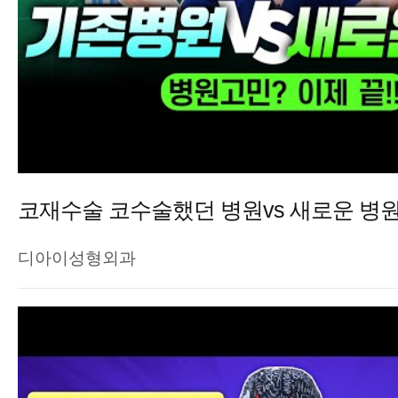
코재수술 코수술했던 병원vs 새로운 병
디아이성형외과