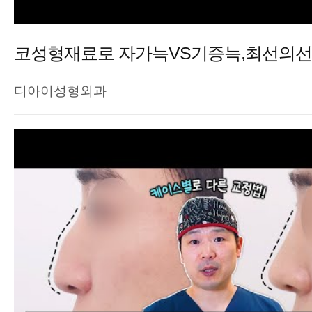
코성형재료로 자가늑VS기증늑,최선의선
디아이성형외과