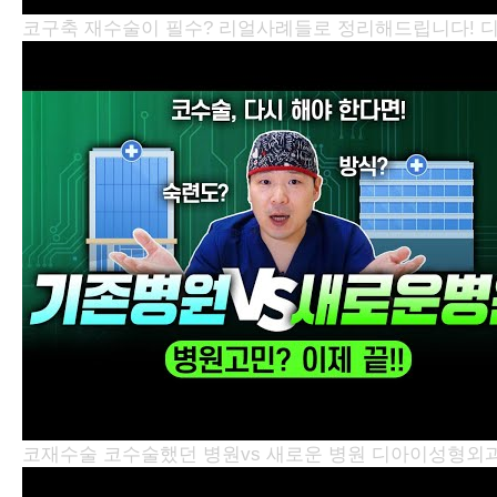
코구축 재수술이 필수? 리얼사례들로 정리해드립니다!
코재수술 코수술했던 병원vs 새로운 병원
디아이성형외