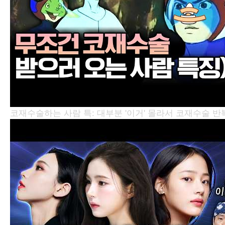
코재수술하는 사람 특: 대부분 '이거' 몰라서 코재수술 