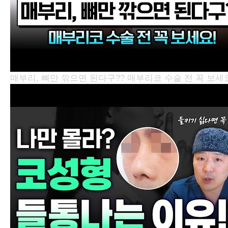
매부리, 뼈만 깎으면 된다구?? 매부리코 수술 전 꼭 보세