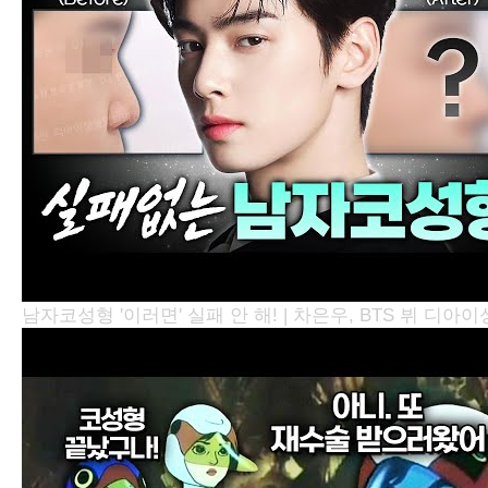
남자코성형 '이러면' 실패 안 해! | 차은우, BTS 뷔
디아이