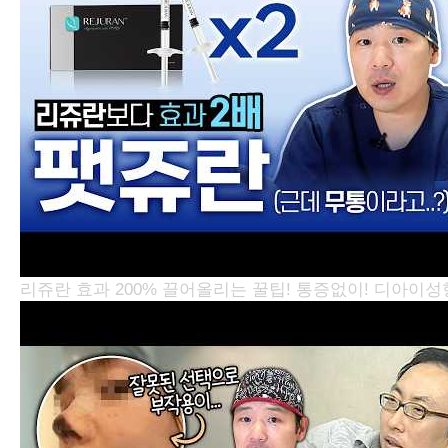
리쥬란 효과 200% 끌어올리는 꿀팁! 통증없이!
디아이성