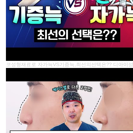
코성형재료로 자가늑VS기증늑,최선의선택은??
디아이