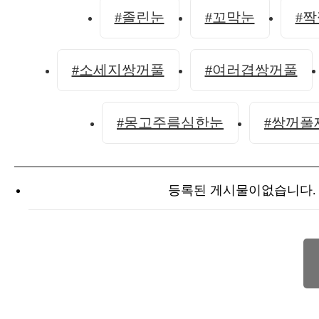
#졸린눈
#꼬막눈
#
#소세지쌍꺼풀
#여러겹쌍꺼풀
#몽고주름심한눈
#쌍꺼풀
등록된 게시물이없습니다.