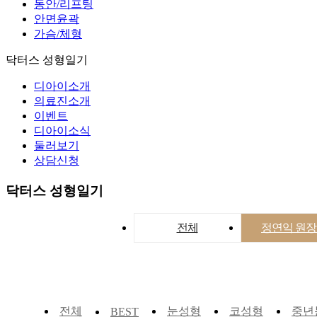
동안/리프팅
안면윤곽
가슴/체형
닥터스 성형일기
디아이소개
의료진소개
이벤트
디아이소식
둘러보기
상담신청
닥터스 성형일기
전체
정연익 원
전체
눈성형
코성형
중년
BEST