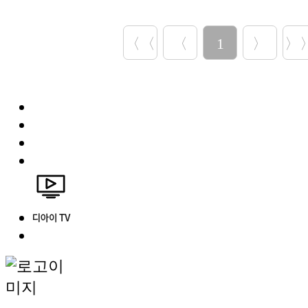
〈〈
〈
1
〉
〉