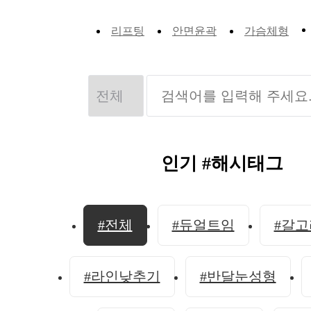
리프팅
안면윤곽
가슴체형
인기 #해시태그
#전체
#듀얼트임
#갈
#라인낮추기
#반달눈성형