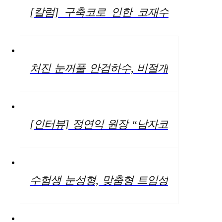
[칼럼] 구축코로 인한 코재수
술, 자가늑연골 활용해 염증 발
생 우려 덜 수 있어
처진 눈꺼풀 안검하수, 비절개
눈매교정 가능…주의점은?
[인터뷰] 정연익 원장 “남자코
성형, 직선라인을 통해 남성적
이미지 연출해야”
수험생 눈성형, 맞춤형 트임성
형 통해 크고 화려한 눈매 연출
가능