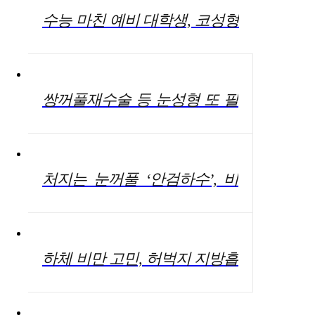
수능 마친 예비 대학생, 코성형
고려한다면 이것만은 꼭 확인
해야
쌍꺼풀재수술 등 눈성형 또 필
요하다면? 병원 신중히 선택해
야
처지는 눈꺼풀 ‘안검하수’, 비
절개눈매교정으로 해결 가능
하체 비만 고민, 허벅지 지방흡
입이 대안 될 수 있어