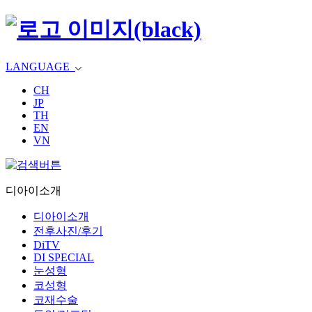
LANGUAGE
CH
JP
TH
EN
VN
디아이소개
디아이소개
전후사진/후기
DiTV
DI SPECIAL
눈성형
코성형
코재수술