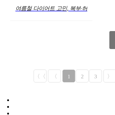
여름철 다이어트 고민, 복부·허
벅지·팔뚝 등 '지방흡입' 시 알
아둬야 할 사항
〈〈
〈
1
2
3
〉