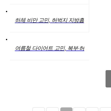
하체 비만 고민, 허벅지 지방흡
입이 대안 될 수 있어
여름철 다이어트 고민, 복부·허
벅지·팔뚝 등 '지방흡입' 시 알
아둬야 할 사항