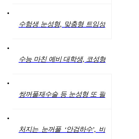
이미지 연출해야”
수험생 눈성형, 맞춤형 트임성
형 통해 크고 화려한 눈매 연출
가능
수능 마친 예비 대학생, 코성형
고려한다면 이것만은 꼭 확인
해야
쌍꺼풀재수술 등 눈성형 또 필
요하다면? 병원 신중히 선택해
야
처지는 눈꺼풀 ‘안검하수’, 비
절개눈매교정으로 해결 가능