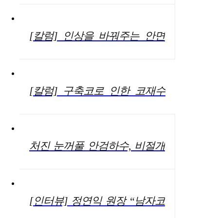
[칼럼] 인상을 바꿔주는 안면
윤곽술, 수술 전 알아둬야 할
주의사항
[칼럼] 구축코로 인한 코재수
술, 자가늑연골 활용해 염증 발
생 우려 덜 수 있어
처진 눈꺼풀 안검하수, 비절개
눈매교정 가능…주의점은?
[인터뷰] 정연익 원장 “남자코
성형, 직선라인을 통해 남성적