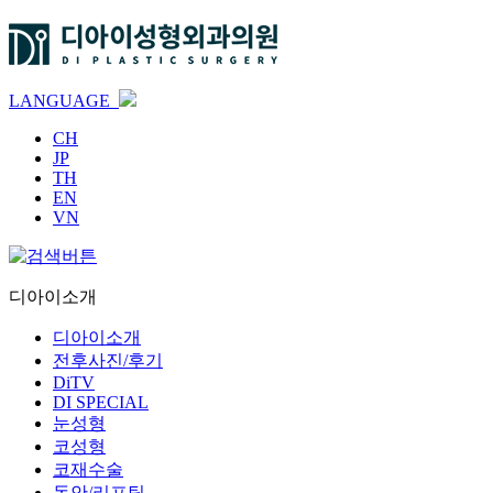
LANGUAGE
CH
JP
TH
EN
VN
디아이소개
디아이소개
전후사진/후기
DiTV
DI SPECIAL
눈성형
코성형
코재수술
동안/리프팅